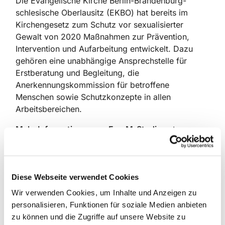
Die Evangelische Kirche Berlin-Brandenburg-
schlesische Oberlausitz (EKBO) hat bereits im
Kirchengesetz zum Schutz vor sexualisierter
Gewalt von 2020 Maßnahmen zur Prävention,
Intervention und Aufarbeitung entwickelt. Dazu
gehören eine unabhängige Ansprechstelle für
Erstberatung und Begleitung, die
Anerkennungskommission für betroffene
Menschen sowie Schutzkonzepte in allen
Arbeitsbereichen.
Mehr Informationen zur ForuM-Studie
unter
www.forum-studie.de
.
Diese Webseite verwendet Cookies
Sie haben sexualisierte Gewalt oder Missbrauch in
Wir verwenden Cookies, um Inhalte und Anzeigen zu
der evangelischen Kirche erfahren? Hier finden Sie
personalisieren, Funktionen für soziale Medien anbieten
Unterstützung – auf Wunsch auch anonym:
zu können und die Zugriffe auf unsere Website zu
www.cw-evangelisch.de/hilfe-bei-missbrauch