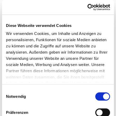
Diese Webseite verwendet Cookies
Wir verwenden Cookies, um Inhalte und Anzeigen zu
personalisieren, Funktionen für soziale Medien anbieten
zu können und die Zugriffe auf unsere Website zu
analysieren. Außerdem geben wir Informationen zu Ihrer
Verwendung unserer Website an unsere Partner für
soziale Medien, Werbung und Analysen weiter. Unsere
Partner führen diese Informationen möglicherweise mit
weiteren Daten zusammen, die Sie ihnen bereitgestellt
haben oder die sie im Rahmen Ihrer Nutzung der Dienste
gesammelt haben.
E
Notwendig
i
n
w
Präferenzen
Michael Schütz war von 2010 bis Juli 2020 Kantor
i