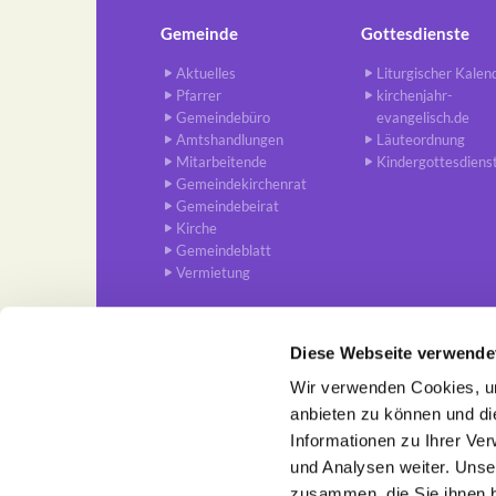
Gemeinde
Gottesdienste
Aktuelles
Liturgischer Kalen
Pfarrer
kirchenjahr-
Gemeindebüro
evangelisch.de
Amtshandlungen
Läuteordnung
Mitarbeitende
Kindergottesdiens
Gemeindekirchenrat
Gemeindebeirat
Kirche
Gemeindeblatt
Vermietung
Diese Webseite verwende
Wir verwenden Cookies, um
Ev. Trinitatis-Kirchengemein

anbieten zu können und di
Informationen zu Ihrer Ve
und Analysen weiter. Unse
zusammen, die Sie ihnen b