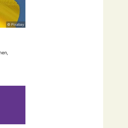
© Pixabay
men,