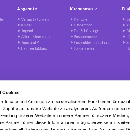
Angebote
Kirchenmusik
Dia
der
Veranstaltungen
Kantorei
Se
Kinder
Kinderchor
Ki
Jugend
Die Schützlinge
Di
Ältere Menschen
Posaunenchor
L
t
Jung und Alt
Ensembles und Chöre
S
Familienbildung
Förderverein
N
t Cookies
 Inhalte und Anzeigen zu personalisieren, Funktionen für sozia
de Berlin-Charlottenburg · Leibnizstr. 79 - 10625 Berlin
030 / 318 6

e Zugriffe auf unsere Website zu analysieren. Außerdem geben w
rwendung unserer Website an unsere Partner für soziale Medien
re Partner führen diese Informationen möglicherweise mit weite
Kontaktinformationen
Impressum
ereitgestellt haben oder die sie im Rahmen Ihrer Nutzung der D