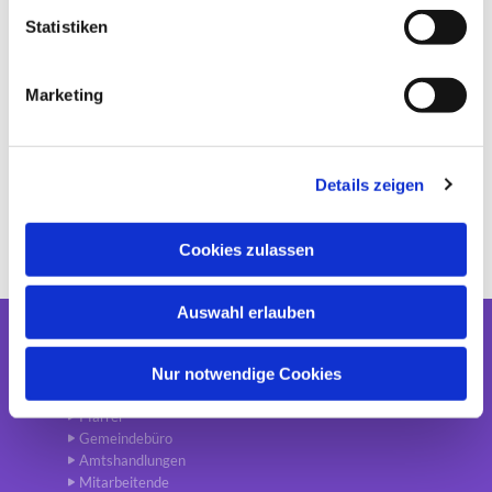
l
l
Statistiken
i
g
Marketing
u
n
g
Details zeigen
s
a
u
Cookies zulassen
s
w
Auswahl erlauben
a
h
Gemeinde
l
Nur notwendige Cookies
Aktuelles
Pfarrer
Gemeindebüro
Amtshandlungen
Mitarbeitende