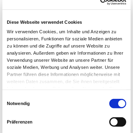
Diese Webseite verwendet Cookies
Wir verwenden Cookies, um Inhalte und Anzeigen zu
personalisieren, Funktionen für soziale Medien anbieten
zu können und die Zugriffe auf unsere Website zu
analysieren. Außerdem geben wir Informationen zu Ihrer
Dies könnte Sie auch
Verwendung unserer Website an unsere Partner für
interessieren
soziale Medien, Werbung und Analysen weiter. Unsere
Partner führen diese Informationen möglicherweise mit
weiteren Daten zusammen, die Sie ihnen bereitgestellt
haben oder die sie im Rahmen Ihrer Nutzung der Dienste
gesammelt haben.
E
Notwendig
i
n
w
Präferenzen
i