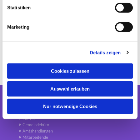
l
l
Statistiken
i
g
Marketing
u
n
g
Details zeigen
s
a
u
Cookies zulassen
s
w
Auswahl erlauben
a
h
Gemeinde
l
Nur notwendige Cookies
Aktuelles
Pfarrer
Gemeindebüro
Amtshandlungen
Mitarbeitende