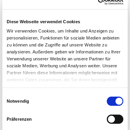
Diese Webseite verwendet Cookies
Wir verwenden Cookies, um Inhalte und Anzeigen zu
personalisieren, Funktionen für soziale Medien anbieten
zu können und die Zugriffe auf unsere Website zu
analysieren. Außerdem geben wir Informationen zu Ihrer
Dies könnte Sie auch
Verwendung unserer Website an unsere Partner für
interessieren
soziale Medien, Werbung und Analysen weiter. Unsere
Partner führen diese Informationen möglicherweise mit
weiteren Daten zusammen, die Sie ihnen bereitgestellt
haben oder die sie im Rahmen Ihrer Nutzung der Dienste
gesammelt haben.
E
Notwendig
i
n
w
Präferenzen
i