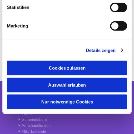
l
l
Statistiken
i
g
Marketing
u
n
g
Details zeigen
s
a
u
Cookies zulassen
s
w
Auswahl erlauben
a
h
Gemeinde
l
Nur notwendige Cookies
Aktuelles
Pfarrer
Gemeindebüro
Amtshandlungen
Mitarbeitende