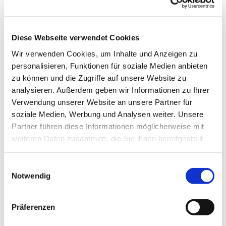
Diese Webseite verwendet Cookies
Wir verwenden Cookies, um Inhalte und Anzeigen zu
personalisieren, Funktionen für soziale Medien anbieten
zu können und die Zugriffe auf unsere Website zu
analysieren. Außerdem geben wir Informationen zu Ihrer
Dies könnte Sie auch
Verwendung unserer Website an unsere Partner für
interessieren
soziale Medien, Werbung und Analysen weiter. Unsere
Partner führen diese Informationen möglicherweise mit
weiteren Daten zusammen, die Sie ihnen bereitgestellt
haben oder die sie im Rahmen Ihrer Nutzung der Dienste
gesammelt haben.
E
Notwendig
i
n
w
Präferenzen
i