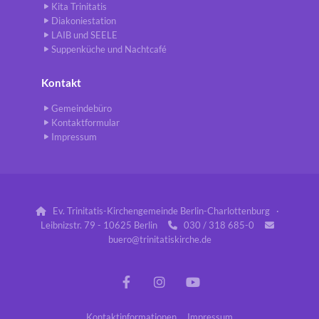
Kita Trinitatis
Diakoniestation
LAIB und SEELE
Suppenküche und Nachtcafé
Kontakt
Gemeindebüro
Kontaktformular
Impressum
Ev. Trinitatis-Kirchengemeinde Berlin-Charlottenburg ·

Leibnizstr. 79 - 10625 Berlin
030 / 318 685-0


buero@trinitatiskirche.de
Kontaktinformationen
Impressum