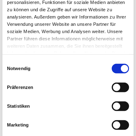
personalisieren, Funktionen für soziale Medien anbieten
zu können und die Zugriffe auf unsere Website zu
analysieren. Außerdem geben wir Informationen zu Ihrer
Verwendung unserer Website an unsere Partner für
soziale Medien, Werbung und Analysen weiter. Unsere
Partner führen diese Informationen möglicherweise mit
weiteren Daten zusammen, die Sie ihnen bereitgestellt
haben oder die sie im Rahmen Ihrer Nutzung der Dienste
gesammelt haben.
E
Notwendig
i
n
w
Präferenzen
i
l
l
Statistiken
i
g
Marketing
u
n