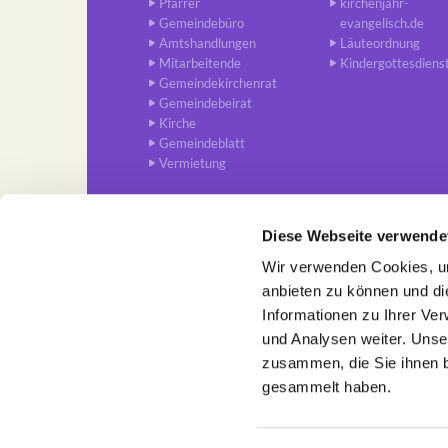
Pfarrer
kirchenjahr-
Gemeindebüro
evangelisch.de
Amtshandlungen
Läuteordnung
Mitarbeitende
Kindergottesdiens
Gemeindekirchenrat
Gemeindebeirat
Kirche
Gemeindeblatt
Vermietung
Diese Webseite verwende
Wir verwenden Cookies, um
Ev. Trinitatis-Kirchengemein

anbieten zu können und di
Informationen zu Ihrer Ve
und Analysen weiter. Unse
zusammen, die Sie ihnen b
gesammelt haben.