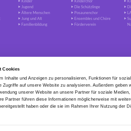
Kinder
Kinderchor
Ki
Jugend
Die Schützlinge
Di
Ältere Menschen
Posaunenchor
L
t
Jung und Alt
Ensembles und Chöre
S
Familienbildung
Förderverein
N
t Cookies
 Inhalte und Anzeigen zu personalisieren, Funktionen für sozia
de Berlin-Charlottenburg · Leibnizstr. 79 - 10625 Berlin
030 / 318 6

e Zugriffe auf unsere Website zu analysieren. Außerdem geben w
rwendung unserer Website an unsere Partner für soziale Medien
re Partner führen diese Informationen möglicherweise mit weite
Kontaktinformationen
Impressum
ereitgestellt haben oder die sie im Rahmen Ihrer Nutzung der D
Datenschutzerklärung
ChurchDesk-Login