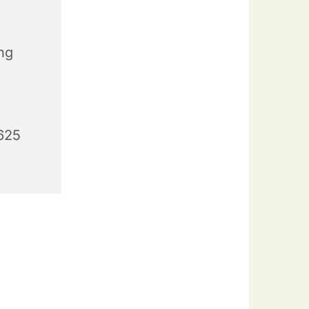
ang
0625