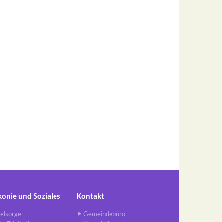
konie und Soziales
Kontakt
elsorge
Gemeindebüro