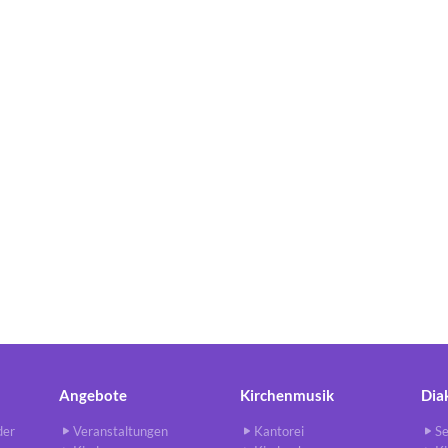
Angebote
Kirchenmusik
Dia
der
Veranstaltungen
Kantorei
Se