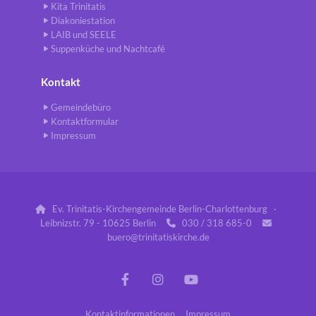
Kita Trinitatis
Diakoniestation
LAIB und SEELE
Suppenküche und Nachtcafé
Kontakt
Gemeindebüro
Kontaktformular
Impressum
Ev. Trinitatis-Kirchengemeinde Berlin-Charlottenburg ·

Leibnizstr. 79 - 10625 Berlin
030 / 318 685-0


buero@trinitatiskirche.de
Kontaktinformationen
Impressum