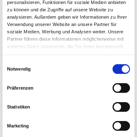
personalisieren, Funktionen für soziale Medien anbieten
zu können und die Zugriffe auf unsere Website zu
analysieren. Außerdem geben wir Informationen zu Ihrer
Verwendung unserer Website an unsere Partner für
soziale Medien, Werbung und Analysen weiter. Unsere
Partner führen diese Informationen möglicherweise mit
weiteren Daten zusammen, die Sie ihnen bereitgestellt
haben oder die sie im Rahmen Ihrer Nutzung der Dienste
gesammelt haben.
E
Notwendig
i
n
w
Präferenzen
i
l
l
Statistiken
i
g
Marketing
u
n