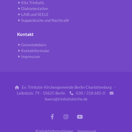
Kita Trinitatis
Diakoniestation
LAIB und SEELE
Suppenküche und Nachtcafé
Kontakt
Gemeindebüro
Kontaktformular
Impressum
Ev. Trinitatis-Kirchengemeinde Berlin-Charlottenburg ·

Leibnizstr. 79 - 10625 Berlin
030 / 318 685-0


buero@trinitatiskirche.de
Kontaktinformationen
Impressum