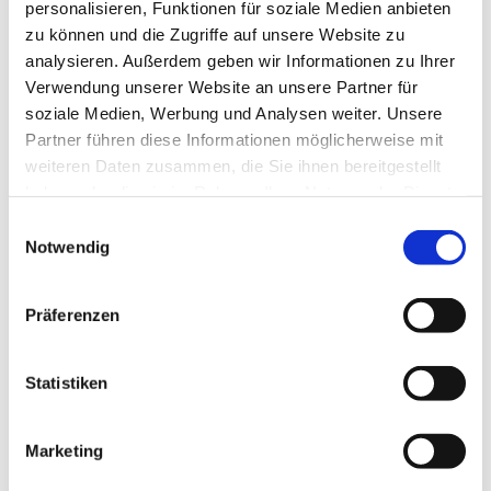
personalisieren, Funktionen für soziale Medien anbieten
zu können und die Zugriffe auf unsere Website zu
analysieren. Außerdem geben wir Informationen zu Ihrer
Verwendung unserer Website an unsere Partner für
soziale Medien, Werbung und Analysen weiter. Unsere
Partner führen diese Informationen möglicherweise mit
weiteren Daten zusammen, die Sie ihnen bereitgestellt
haben oder die sie im Rahmen Ihrer Nutzung der Dienste
gesammelt haben.
E
Notwendig
i
n
w
Präferenzen
i
l
l
Statistiken
i
g
Marketing
u
n