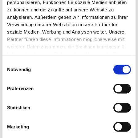
personalisieren, Funktionen für soziale Medien anbieten
zu können und die Zugriffe auf unsere Website zu
analysieren. Außerdem geben wir Informationen zu Ihrer
Verwendung unserer Website an unsere Partner für
soziale Medien, Werbung und Analysen weiter. Unsere
Partner führen diese Informationen möglicherweise mit
weiteren Daten zusammen, die Sie ihnen bereitgestellt
haben oder die sie im Rahmen Ihrer Nutzung der Dienste
gesammelt haben.
E
Notwendig
i
n
w
Präferenzen
i
l
l
Statistiken
i
g
Marketing
u
n