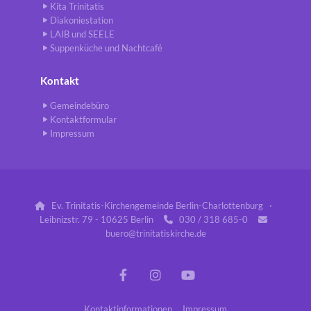
Kita Trinitatis
Diakoniestation
LAIB und SEELE
Suppenküche und Nachtcafé
Kontakt
Gemeindebüro
Kontaktformular
Impressum
Ev. Trinitatis-Kirchengemeinde Berlin-Charlottenburg ·

Leibnizstr. 79 - 10625 Berlin
030 / 318 685-0


buero@trinitatiskirche.de
Kontaktinformationen
Impressum