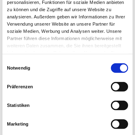
personalisieren, Funktionen für soziale Medien anbieten
zu können und die Zugriffe auf unsere Website zu
analysieren. Außerdem geben wir Informationen zu Ihrer
Verwendung unserer Website an unsere Partner für
soziale Medien, Werbung und Analysen weiter. Unsere
Partner führen diese Informationen möglicherweise mit
weiteren Daten zusammen, die Sie ihnen bereitgestellt
haben oder die sie im Rahmen Ihrer Nutzung der Dienste
gesammelt haben.
E
Notwendig
i
n
w
Präferenzen
i
l
l
Statistiken
i
g
Marketing
u
n