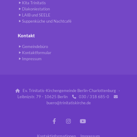
Kita Trinitatis
Diakoniestation
LAIB und SEELE
Suppenküche und Nachtcafé
Kontakt
Gemeindebüro
Kontaktformular
Impressum
Ev. Trinitatis-Kirchengemeinde Berlin-Charlottenburg ·

Leibnizstr. 79 - 10625 Berlin
030 / 318 685-0


buero@trinitatiskirche.de
Kontaktinformationen
Impressum