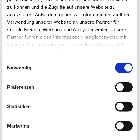
zu können und die Zugriffe auf unsere Website zu
analysieren. Außerdem geben wir Informationen zu Ihrer
Verwendung unserer Website an unsere Partner für
soziale Medien, Werbung und Analysen weiter. Unsere
Partner führen diese Informationen möglicherweise mit
weiteren Daten zusammen, die Sie ihnen bereitgestellt
haben oder die sie im Rahmen Ihrer Nutzung der Dienste
gesammelt haben.
E
Notwendig
i
n
w
Präferenzen
i
l
l
Statistiken
i
g
Marketing
u
n