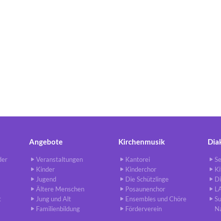
Angebote
Kirchenmusik
Dia
der
Veranstaltungen
Kantorei
Se
Kinder
Kinderchor
Ki
Jugend
Die Schützlinge
Di
Ältere Menschen
Posaunenchor
L
t
Jung und Alt
Ensembles und Chöre
S
Familienbildung
Förderverein
N