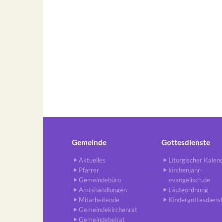
Gemeinde
Gottesdienste
Aktuelles
Liturgischer Kalen
Pfarrer
kirchenjahr-
Gemeindebüro
evangelisch.de
Amtshandlungen
Läuteordnung
Mitarbeitende
Kindergottesdiens
Gemeindekirchenrat
Gemeindebeirat