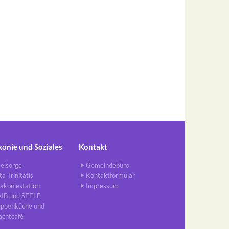
konie und Soziales
Kontakt
elsorge
Gemeindebüro
ta Trinitatis
Kontaktformular
akoniestation
Impressum
AIB und SEELE
uppenküche und
achtcafé