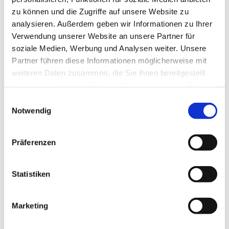
zu können und die Zugriffe auf unsere Website zu
analysieren. Außerdem geben wir Informationen zu Ihrer
Verwendung unserer Website an unsere Partner für
soziale Medien, Werbung und Analysen weiter. Unsere
Partner führen diese Informationen möglicherweise mit
weiteren Daten zusammen, die Sie ihnen bereitgestellt
haben oder die sie im Rahmen Ihrer Nutzung der Dienste
gesammelt haben.
E
Notwendig
i
n
w
Präferenzen
i
l
l
Statistiken
i
g
Marketing
u
n