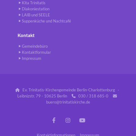
Kita Trinitatis
Diakoniestation
LAIB und SEELE
Suppenküche und Nachtcafé
Kontakt
Gemeindebüro
Kontaktformular
Impressum
Ev. Trinitatis-Kirchengemeinde Berlin-Charlottenburg ·

Leibnizstr. 79 - 10625 Berlin
030 / 318 685-0


buero@trinitatiskirche.de
Kontaktinformationen
Impressum