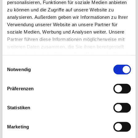
personalisieren, Funktionen für soziale Medien anbieten
zu können und die Zugriffe auf unsere Website zu
analysieren. Außerdem geben wir Informationen zu Ihrer
Verwendung unserer Website an unsere Partner für
soziale Medien, Werbung und Analysen weiter. Unsere
Partner führen diese Informationen möglicherweise mit
weiteren Daten zusammen, die Sie ihnen bereitgestellt
haben oder die sie im Rahmen Ihrer Nutzung der Dienste
gesammelt haben.
E
Notwendig
i
n
w
Präferenzen
i
l
l
Statistiken
i
g
Marketing
u
n