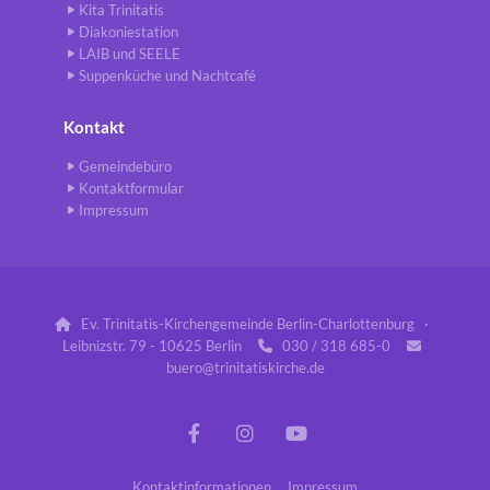
Kita Trinitatis
Diakoniestation
LAIB und SEELE
Suppenküche und Nachtcafé
Kontakt
Gemeindebüro
Kontaktformular
Impressum
Ev. Trinitatis-Kirchengemeinde Berlin-Charlottenburg ·

Leibnizstr. 79 - 10625 Berlin
030 / 318 685-0


buero@trinitatiskirche.de
Kontaktinformationen
Impressum