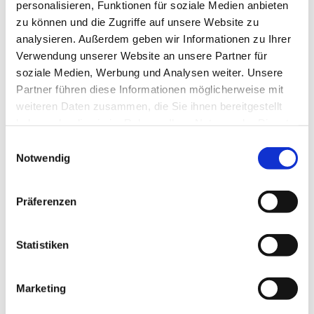
personalisieren, Funktionen für soziale Medien anbieten
zu können und die Zugriffe auf unsere Website zu
analysieren. Außerdem geben wir Informationen zu Ihrer
Verwendung unserer Website an unsere Partner für
soziale Medien, Werbung und Analysen weiter. Unsere
Partner führen diese Informationen möglicherweise mit
weiteren Daten zusammen, die Sie ihnen bereitgestellt
haben oder die sie im Rahmen Ihrer Nutzung der Dienste
gesammelt haben.
E
Notwendig
i
n
w
Präferenzen
i
l
l
Statistiken
i
g
Marketing
u
n