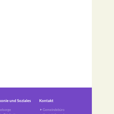
konie und Soziales
Kontakt
elsorge
Gemeindebüro