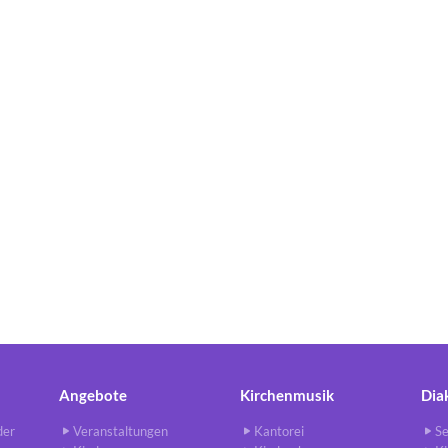
Angebote
Kirchenmusik
Dia
der
Veranstaltungen
Kantorei
Se