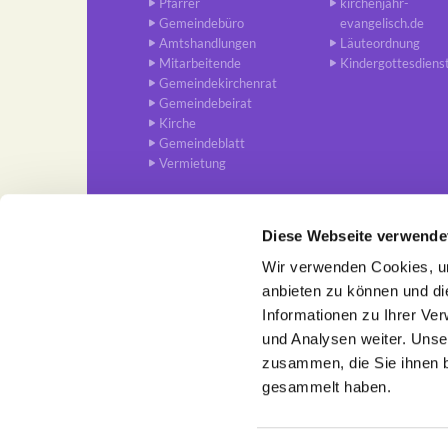
Pfarrer
kirchenjahr-
Gemeindebüro
evangelisch.de
Amtshandlungen
Läuteordnung
Mitarbeitende
Kindergottesdiens
Gemeindekirchenrat
Gemeindebeirat
Kirche
Gemeindeblatt
Vermietung
Diese Webseite verwende
Wir verwenden Cookies, um
Ev. Trinitatis-Kirchengemein

anbieten zu können und di
Informationen zu Ihrer Ve
und Analysen weiter. Unse
zusammen, die Sie ihnen b
gesammelt haben.