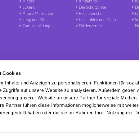
Kinder
Kinderchor
Ki
Jugend
Die Schützlinge
Di
Ältere Menschen
Posaunenchor
L
t
Jung und Alt
Ensembles und Chöre
S
Familienbildung
Förderverein
N
t Cookies
 Inhalte und Anzeigen zu personalisieren, Funktionen für sozia
de Berlin-Charlottenburg · Leibnizstr. 79 - 10625 Berlin
030 / 318 6

e Zugriffe auf unsere Website zu analysieren. Außerdem geben w
rwendung unserer Website an unsere Partner für soziale Medien
re Partner führen diese Informationen möglicherweise mit weite
Kontaktinformationen
Impressum
ereitgestellt haben oder die sie im Rahmen Ihrer Nutzung der D
Datenschutzerklärung
ChurchDesk-Login