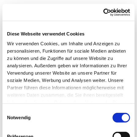
Diese Webseite verwendet Cookies
Wir verwenden Cookies, um Inhalte und Anzeigen zu
personalisieren, Funktionen für soziale Medien anbieten
zu können und die Zugriffe auf unsere Website zu
analysieren. Außerdem geben wir Informationen zu Ihrer
Verwendung unserer Website an unsere Partner für
Dies könnte Sie auch
soziale Medien, Werbung und Analysen weiter. Unsere
interessieren
Partner führen diese Informationen möglicherweise mit
weiteren Daten zusammen, die Sie ihnen bereitgestellt
haben oder die sie im Rahmen Ihrer Nutzung der Dienste
gesammelt haben.
E
Notwendig
i
n
w
Präferenzen