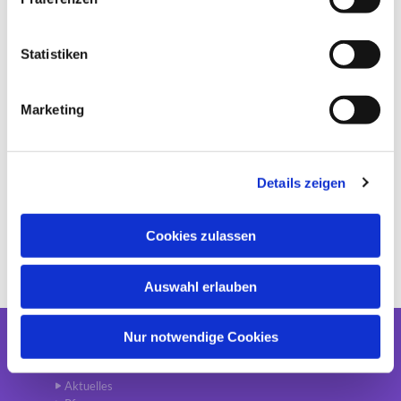
i
l
l
Statistiken
i
g
Marketing
u
n
g
Details zeigen
s
a
u
Cookies zulassen
s
w
Auswahl erlauben
a
h
l
Nur notwendige Cookies
Gemeinde
Aktuelles