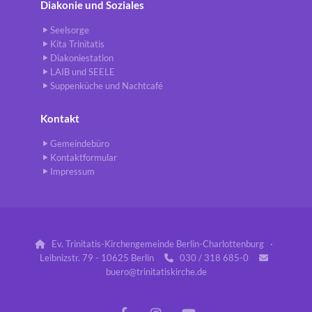
Diakonie und Soziales
Seelsorge
Kita Trinitatis
Diakoniestation
LAIB und SEELE
Suppenküche und Nachtcafé
Kontakt
Gemeindebüro
Kontaktformular
Impressum
Ev. Trinitatis-Kirchengemeinde Berlin-Charlottenburg ·

Leibnizstr. 79 - 10625 Berlin
030 / 318 685-0


buero@trinitatiskirche.de