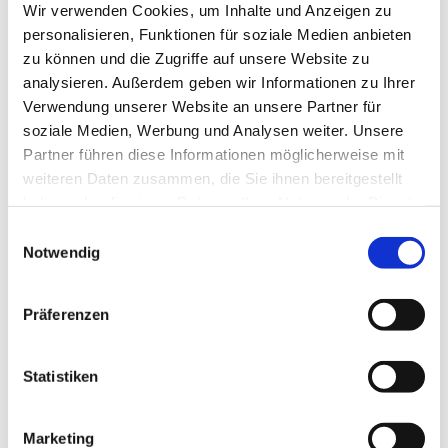
Wir verwenden Cookies, um Inhalte und Anzeigen zu
interessieren
personalisieren, Funktionen für soziale Medien anbieten
zu können und die Zugriffe auf unsere Website zu
analysieren. Außerdem geben wir Informationen zu Ihrer
Verwendung unserer Website an unsere Partner für
soziale Medien, Werbung und Analysen weiter. Unsere
Partner führen diese Informationen möglicherweise mit
weiteren Daten zusammen, die Sie ihnen bereitgestellt
haben oder die sie im Rahmen Ihrer Nutzung der Dienste
gesammelt haben.
E
Notwendig
i
n
w
Präferenzen
i
l
l
Statistiken
i
g
Marketing