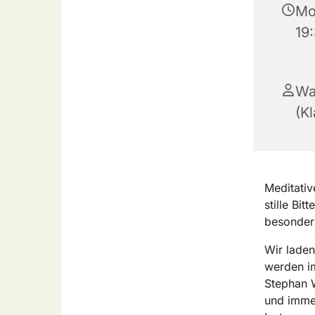
Mo
19
Wa
(Kl
Meditativ
stille Bi
besonder
Wir laden
werden im
Stephan W
und immer