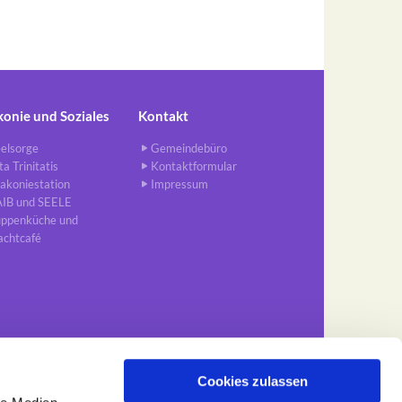
konie und Soziales
Kontakt
elsorge
Gemeindebüro
ta Trinitatis
Kontaktformular
akoniestation
Impressum
AIB und SEELE
uppenküche und
achtcafé
Cookies zulassen