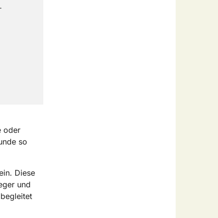
-
e oder
tunde so
ein. Diese
eger und
begleitet