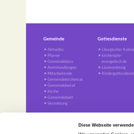
Gemeinde
Gottesdienste
Aktuelles
Liturgischer Kalen
Pfarrer
kirchenjahr-
Gemeindebüro
evangelisch.de
Amtshandlungen
Läuteordnung
Mitarbeitende
Kindergottesdiens
Gemeindekirchenrat
Gemeindebeirat
Kirche
Gemeindeblatt
Vermietung
Diese Webseite verwende