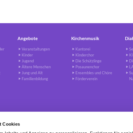
Angebote
Kirchenmusik
Dia
der
Veranstaltungen
Kantorei
Se
Kinder
Kinderchor
Ki
Jugend
Die Schützlinge
Di
Ältere Menschen
Posaunenchor
L
t
Jung und Alt
Ensembles und Chöre
S
Familienbildung
Förderverein
N
t Cookies